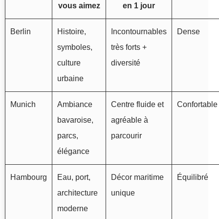
vous aimez
en 1 jour
Berlin
Histoire,
Incontournables
Dense
symboles,
très forts +
culture
diversité
urbaine
Munich
Ambiance
Centre fluide et
Confortable
bavaroise,
agréable à
parcs,
parcourir
élégance
Hambourg
Eau, port,
Décor maritime
Équilibré
architecture
unique
moderne